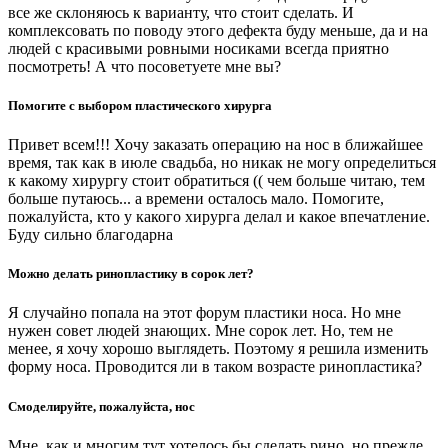
все же склоняюсь к варианту, что стоит сделать. И
комплексовать по поводу этого дефекта буду меньше, да и на
людей с красивыми ровными носиками всегда приятно
посмотреть! А что посоветуете мне вы?
Помогите с выбором пластического хирурга
Привет всем!!! Хочу заказать операцию на нос в ближайшее
время, так как в июле свадьба, но никак не могу определиться
к какому хирургу стоит обратиться (( чем больше читаю, тем
больше путаюсь... а времени осталось мало. Помогите,
пожалуйста, кто у какого хирурга делал и какое впечатление.
Буду сильно благодарна
Можно делать ринопластику в сорок лет?
Я случайно попала на этот форум пластики носа. Но мне
нужен совет людей знающих. Мне сорок лет. Но, тем не
менее, я хочу хорошо выглядеть. Поэтому я решила изменить
форму носа. Проводится ли в таком возрасте ринопластика?
Смоделируйте, пожалуйста, нос
Мне, как и многим тут хотелось бы сделать рино, но прежде