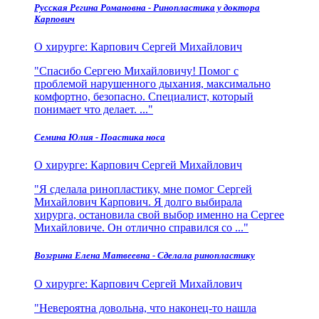
Русская Регина Романовна - Ринопластика у доктора
Карпович
О хирурге:
Карпович Сергей Михайлович
Спасибо Сергею Михайловичу! Помог с
проблемой нарушенного дыхания, максимально
комфортно, безопасно. Специалист, который
понимает что делает. ...
Семина Юлия - Поастика носа
О хирурге:
Карпович Сергей Михайлович
Я сделала ринопластику, мне помог Сергей
Михайлович Карпович. Я долго выбирала
хирурга, остановила свой выбор именно на Сергее
Михайловиче. Он отлично справился со ...
Возгрина Елена Матвеевна - Сделала ринопластику
О хирурге:
Карпович Сергей Михайлович
Невероятна довольна, что наконец-то нашла