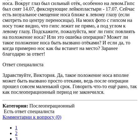
носа. Вокруг глаз был сильный отёк, особенно на левом.Гипс
был снят 14.07, фиксирующие лейкопластыри - 17.07. Сейчас
есть визуальное смещение носа ближе к левому глазу (если
смотреть по центру переносицы). На моих фото с гипсом на
носу тоже видно, что гипс лежит не прямо, а под углом к
левому глазу. Подскажите, пожалуйста, мог ли гипс повлиять
на положение носа? Или это ошибка операции? Может ли
такое положение носа быть вызвано отёками? И если да, то
когда примерно нос как бы встанет на место? Заранее
благодарю за ответ!
Ответ специалиста
Здравствуйте, Виктория. Да, такое положение носа вполне
может быть вызвано просто отеками, ведь после операции
прошел совсем маленький срок. Говорить что-то ещё рано, так
как послеоперационный период не закончился.
Категория:
Послеоперационный
Есть ответ специалиста
Комментарии к вопросу
(0)
1
2
3