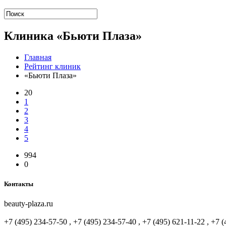
Клиника «Бьюти Плаза»
Главная
Рейтинг клиник
«Бьюти Плаза»
20
1
2
3
4
5
994
0
Контакты
beauty-plaza.ru
+7 (495) 234-57-50 , +7 (495) 234-57-40 , +7 (495) 621-11-22 , +7 