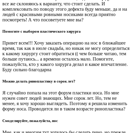
все же склоняюсь к варианту, что стоит сделать. И
комплексовать по поводу этого дефекта буду меньше, да и на
людей с красивыми ровными носиками всегда приятно
посмотреть! А что посоветуете мне вы?
Помогите с выбором пластического хирурга
Привет всем!!! Хочу заказать операцию на нос в ближайшее
время, так как в июле свадьба, но никак не могу определиться
к какому хирургу стоит обратиться (( чем больше читаю, тем
больше путаюсь... а времени осталось мало. Помогите,
пожалуйста, кто у какого хирурга делал и какое впечатление.
Буду сильно благодарна
Можно делать ринопластику в сорок лет?
Я случайно попала на этот форум пластики носа. Но мне
нужен совет людей знающих. Мне сорок лет. Но, тем не
менее, я хочу хорошо выглядеть. Поэтому я решила изменить
форму носа. Проводится ли в таком возрасте ринопластика?
Смоделируйте, пожалуйста, нос
Мне, как и многим тут хотелось бы сделать рино, но прежде