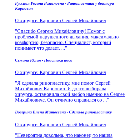
Русская Регина Романовна - Ринопластика у доктора
Карпович
О хирурге:
Карпович Сергей Михайлович
Спасибо Сергею Михайловичу! Помог с
проблемой нарушенного дыхания, максимально
комфортно, безопасно. Специалист, который
понимает что делает. ...
Семина Юлия - Поастика носа
О хирурге:
Карпович Сергей Михайлович
Я сделала ринопластику, мне помог Сергей
Михайлович Карпович. Я долго выбирала
хирурга, остановила свой выбор именно на Сергее
Михайловиче. Он отлично справился со ...
Возгрина Елена Матвеевна - Сделала ринопластику
О хирурге:
Карпович Сергей Михайлович
Невероятна довольна, что наконец-то нашла