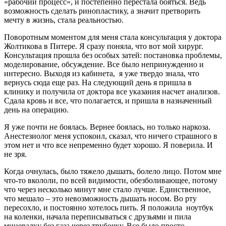
«рабочий процесс», и постепенно перестала бояться. Ведь
возможность сделать ринопластику, а значит претворить
мечту в жизнь, стала реальностью.
Поворотным моментом для меня стала консультация у доктора
Жолтикова в Питере. Я сразу поняла, что вот мой хирург.
Консультация прошла без особых затей: постановка проблемы,
моделирование, обсуждение. Все было непринужденно и
интересно. Выходя из кабинета, я уже твердо знала, что
вернусь сюда еще раз. На следующий день я пришла в
клинику и получила от доктора все указания насчет анализов.
Сдала кровь и все, что полагается, и пришла в назначенный
день на операцию.
Я уже почти не боялась. Вернее боялась, но только наркоза.
Анестезиолог меня успокоил, сказал, что ничего страшного в
этом нет и что все непременно будет хорошо. Я поверила. И
не зря.
Когда очнулась, было тяжело дышать, болело лицо. Потом мне
что-то вкололи, по всей видимости, обезболивающее, потому
что через несколько минут мне стало лучше. Единственное,
что мешало – это невозможность дышать носом. Во рту
пересохло, и постоянно хотелось пить. Я положила ноутбук
на коленки, начала переписываться с друзьями и пила
минералку без газа через трубочку. Все было просто