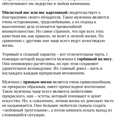
обеспечивают им лидерство в любом начинании.
Мясистый нос или нос картошкой
свидетельствует о
благоразумии своего обладателя. Такие мужчины являются
очень осторожными, трудолюбивыми, а их подход к
выполнению дела отличается чрезвычайной
внимательностью. Но самое странное, что при всех этих
качествам им, как правило, не везет в личной жизни. По
сравнению с другими они чаще всего ведут холостяцкую
жизнь.
Упрямый и сильный характер – вот отличительная черта, с
помощью которой выделяется мужчина
с горбинкой на носу
.
Они неимоверно расчётливы, но при этом сохраняют
удивительное великодушие. Их главный девиз – жить и
наслаждать каждым прекрасным мгновением.
Мужчина с
прямым носом
является очень прямолинейным,
он прекрасно образован, имеет превосходное воспитание.
Такие мужчины чаще всего являются любителями
прекрасного, они – эстеты, который понимают и ценят
искусство. Но, к сожалению, личная жизнь их довольно часто
не налаживается. Они большие любители сначала создать
«любовный треугольник», а потом начинать искать выход из
сложившейся ситуации.