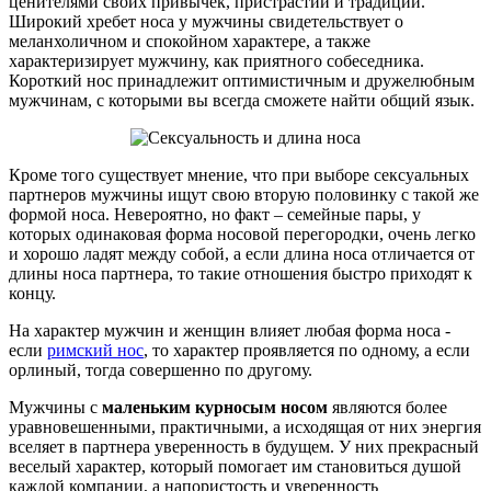
ценителями своих привычек, пристрастий и традиций.
Широкий хребет носа у мужчины свидетельствует о
меланхоличном и спокойном характере, а также
характеризирует мужчину, как приятного собеседника.
Короткий нос принадлежит оптимистичным и дружелюбным
мужчинам, с которыми вы всегда сможете найти общий язык.
Кроме того существует мнение, что при выборе сексуальных
партнеров мужчины ищут свою вторую половинку с такой же
формой носа. Невероятно, но факт – семейные пары, у
которых одинаковая форма носовой перегородки, очень легко
и хорошо ладят между собой, а если длина носа отличается от
длины носа партнера, то такие отношения быстро приходят к
концу.
На характер мужчин и женщин влияет любая форма носа -
если
римский нос
, то характер проявляется по одному, а если
орлиный, тогда совершенно по другому.
Мужчины с
маленьким курносым носом
являются более
уравновешенными, практичными, а исходящая от них энергия
вселяет в партнера уверенность в будущем. У них прекрасный
веселый характер, который помогает им становиться душой
каждой компании, а напористость и уверенность